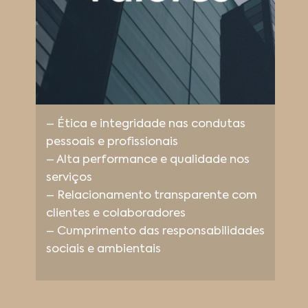
– Ética e integridade nas condutas
pessoais e profissionais
– Alta performance e qualidade nos
serviços
– Relacionamento transparente com
clientes e colaboradores
– Cumprimento das responsabilidades
sociais e ambientais